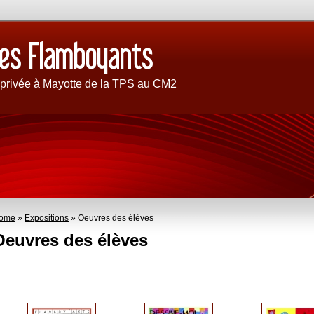
 privée à Mayotte de la TPS au CM2
ome
»
Expositions
» Oeuvres des élèves
Oeuvres des élèves