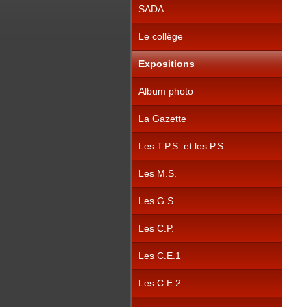
SADA
Le collège
Expositions
Album photo
La Gazette
Les T.P.S. et les P.S.
Les M.S.
Les G.S.
Les C.P.
Les C.E.1
Les C.E.2