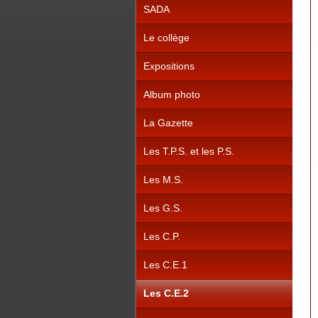
SADA
Le collège
Expositions
Album photo
La Gazette
Les T.P.S. et les P.S.
Les M.S.
Les G.S.
Les C.P.
Les C.E.1
Les C.E.2