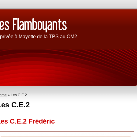
 privée à Mayotte de la TPS au CM2
ome
» Les C.E.2
Les C.E.2
es C.E.2 Frédéric